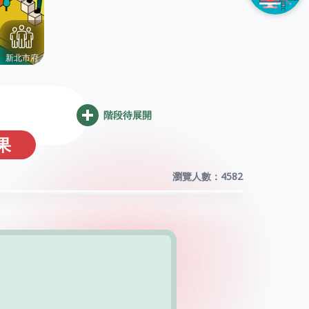
階段待展開
果
瀏覽人數：
4582