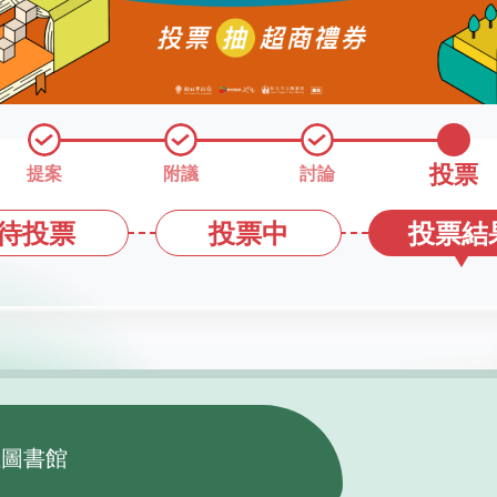
投票
提案
附議
討論
待
投票
投票
中
投票
結
立圖書館